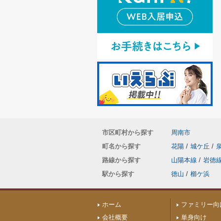
市区町村から探す
周南市
町名から探す
花陽
/
城ケ丘
/
路線から探す
山陽本線
/
岩徳
駅から探す
徳山
/
櫛ケ浜
ホーム
ファミリー向
会社概要
単身向け