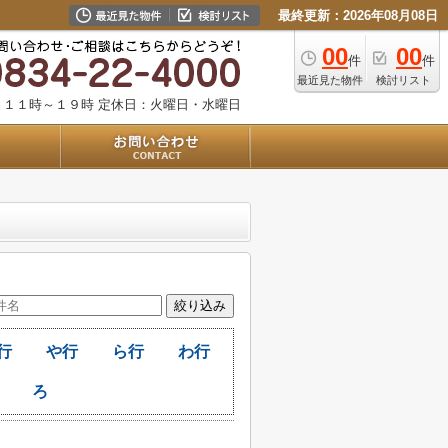
最終更新：2026年08月08日
00
00
件
件
最近見た物件
検討リスト
：１１時～１９時
定休日：火曜日・水曜日
行
や行
ら行
わ行
ろ