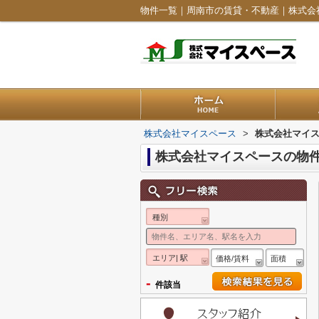
物件一覧｜周南市の賃貸・不動産｜株式会
株式会社マイスペース
>
株式会社マイ
株式会社マイスペースの物
種別
エリア| 駅
価格/賃料
面積
-
件該当