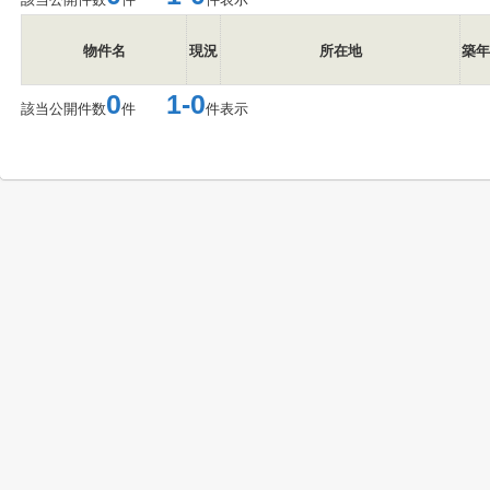
物件名
現況
所在地
築年
0
1-0
該当公開件数
件
件表示