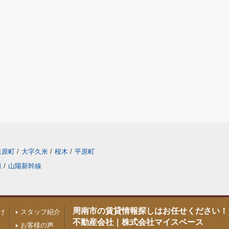
泉原町
/
大字久米
/
桜木
/
平原町
線
/
山陽新幹線
周南市の賃貸情報探しはお任せください！
け
スタッフ紹介
不動産会社｜株式会社マイスペース
お客様の声