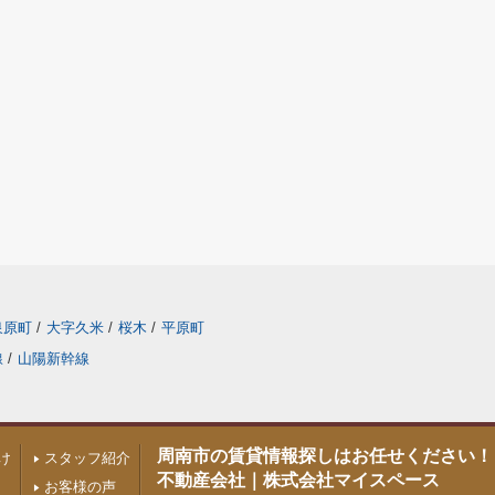
泉原町
/
大字久米
/
桜木
/
平原町
線
/
山陽新幹線
周南市の賃貸情報探しはお任せください！
け
スタッフ紹介
不動産会社｜株式会社マイスペース
お客様の声