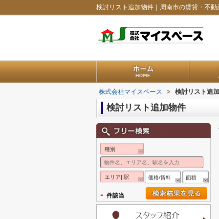
検討リスト追加物件｜周南市の賃貸・不動
株式会社マイスペース
>
検討リスト追
検討リスト追加物件
種別
エリア| 駅
価格/賃料
面積
-
件該当