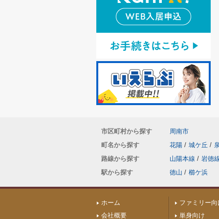
市区町村から探す
周南市
町名から探す
花陽
/
城ケ丘
/
路線から探す
山陽本線
/
岩徳
駅から探す
徳山
/
櫛ケ浜
ホーム
ファミリー向
会社概要
単身向け