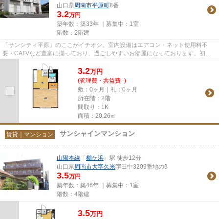
山口県
周南市
平原町
8番
3.2
万円
築年数：築33年 ｜募集中：
1室
階数：2階建
「サンシティ平原」のここがイチオシ。室内設備はエアコン・ネット使用料不
要・CATVなど豊富に揃っており、過ごしやすいお部屋になっております。初め
ての一人暮らしで料理も楽しみた...
3.2
万
円
(管理費・共益費 -)
敷：0ヶ月｜礼：0ヶ月
所在階：2階
間取り：1K
面積：20.26㎡
サンシャインマンション
賃貸｜マンション
山陽本線
「
櫛ケ浜
」駅 徒歩12分
山口県
周南市
大字久米
字田中3209番地の9
3.5
万円
築年数：築46年 ｜募集中：
1室
階数：4階建
3.5
万
円