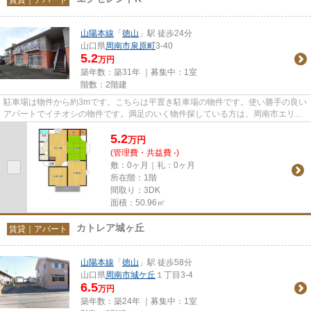
山陽本線
「
徳山
」駅 徒歩24分
山口県
周南市
泉原町
3-40
5.2
万円
築年数：築31年 ｜募集中：
1室
階数：2階建
駐車場は物件から約3mです。こちらは平置き駐車場の物件です。使い勝手の良い
アパートでイチオシの物件です。満足のいく物件探している方は、周南市エリア
にある物件はいかがですか。...
5.2
万
円
(管理費・共益費 -)
敷：0ヶ月｜礼：0ヶ月
所在階：1階
間取り：3DK
面積：50.96㎡
カトレア城ヶ丘
賃貸｜アパート
山陽本線
「
徳山
」駅 徒歩58分
山口県
周南市
城ケ丘
１丁目3-4
6.5
万円
築年数：築24年 ｜募集中：
1室