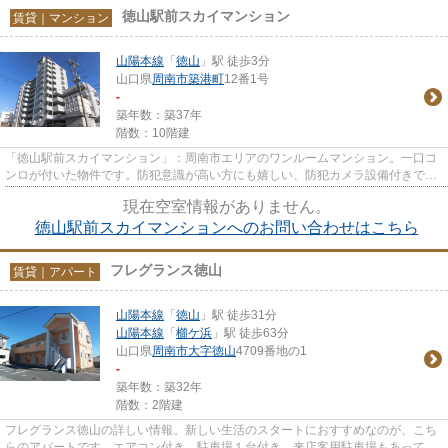
徳山駅前スカイマンション
賃貸｜マンション
山陽本線
「
徳山
」駅 徒歩3分
山口県
周南市
築港町
12番1号
-
築年数：築37年
階数：10階建
「徳山駅前スカイマンション」：周南市エリアのワンルームマンション。一口コ
ンロが付いた物件です。防犯意識が高い方にも嬉しい、防犯カメラ設備付きで
す。できるだけ早めに不動産情...
現在空室情報がありません。
徳山駅前スカイマンションへのお問い合わせはこちら
フレグランス徳山
賃貸｜アパート
山陽本線
「
徳山
」駅 徒歩31分
山陽本線
「
櫛ケ浜
」駅 徒歩63分
山口県
周南市
大字徳山
4709番地の1
-
築年数：築32年
階数：2階建
フレグランス徳山の詳しい情報。新しい生活のスタートにおすすめなのが、こち
らのアパートです。エアコン付き、駐車場１台付き、来店客用駐車場もあって便