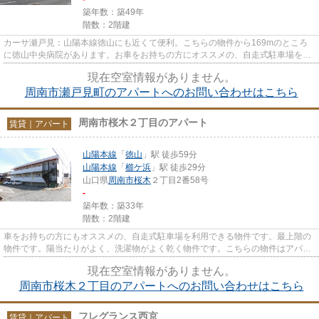
築年数：築49年
階数：2階建
カーサ瀬戸見：山陽本線徳山にも近くて便利。こちらの物件から169mのところ
に徳山中央病院があります。お車をお持ちの方にオススメの、自走式駐車場を利
用できる物件です。こちらの物...
現在空室情報がありません。
周南市瀬戸見町のアパートへのお問い合わせはこちら
周南市桜木２丁目のアパート
賃貸｜アパート
山陽本線
「
徳山
」駅 徒歩59分
山陽本線
「
櫛ケ浜
」駅 徒歩29分
山口県
周南市
桜木
２丁目2番58号
-
築年数：築33年
階数：2階建
車をお持ちの方にもオススメの、自走式駐車場を利用できる物件です。最上階の
物件です。陽当たりがよく、洗濯物がよく乾く物件です。こちらの物件はアパー
トです。周南市の山陽本線徳...
現在空室情報がありません。
周南市桜木２丁目のアパートへのお問い合わせはこちら
フレグランス西京
賃貸｜アパート