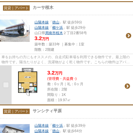
カーサ桜木
賃貸｜アパート
山陽本線
「
徳山
」駅 徒歩59分
山陽本線
「
櫛ケ浜
」駅 徒歩29分
山口県
周南市
桜木
２丁目2番58号
3.2
万円
築年数：築33年 ｜募集中：
1室
階数：2階建
車をお持ちの方にもオススメの、自走式駐車場を利用できる物件です。最上階の
物件です。陽当たりがよく、洗濯物がよく乾く物件です。こちらの物件はアパー
トです。周南市の山陽本線徳...
3.2
万
円
(管理費・共益費 -)
敷：0ヶ月｜礼：0ヶ月
所在階：2階
間取り：1K
面積：19.97㎡
サンシティ平原
賃貸｜アパート
山陽本線
「
櫛ケ浜
」駅 徒歩39分
山陽本線
「
徳山
」駅 徒歩64分