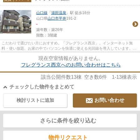
山口線
「
湯田温泉
」駅 徒歩16分
山口県
山口市
平井
191-2
-
築年数：築26年
階数：3階建
こだわりで選びたい方におすすめ。「フレグランス西京」。インターネット無
料・使い放題。お家の中でパソコンを快適に使える光回線を導入しています。初
期費用を抑えられる敷金不要の...
現在空室情報がありません。
フレグランス西京へのお問い合わせはこちら
該当公開件数
13
棟 空き数
6
件
1-13
棟表示
チェックした物件をまとめて
検討リストに追加
お問い合わせ
さらに条件を絞り込む
物件リクエスト