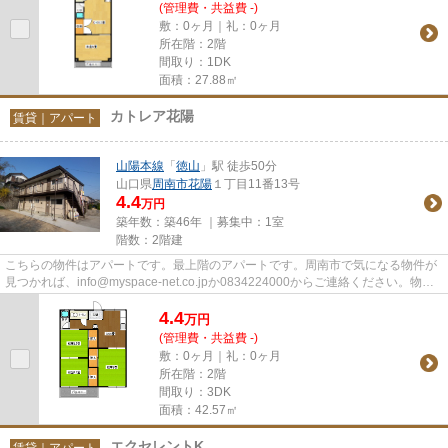
(管理費・共益費 -)
敷：0ヶ月｜礼：0ヶ月
所在階：2階
間取り：1DK
面積：27.88㎡
カトレア花陽
賃貸｜アパート
山陽本線
「
徳山
」駅 徒歩50分
山口県
周南市
花陽
１丁目11番13号
4.4
万円
築年数：築46年 ｜募集中：
1室
階数：2階建
こちらの物件はアパートです。最上階のアパートです。周南市で気になる物件が
見つかれば、info@myspace-net.co.jpか0834224000からご連絡ください。物件
の詳細情報などをお伝えいたし...
4.4
万
円
(管理費・共益費 -)
敷：0ヶ月｜礼：0ヶ月
所在階：2階
間取り：3DK
面積：42.57㎡
エクセレントK
賃貸｜アパート