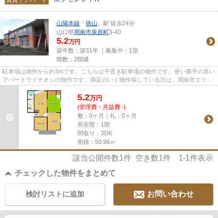
山陽本線
「
徳山
」駅 徒歩24分
山口県
周南市
泉原町
3-40
5.2
万円
築年数：築31年 ｜募集中：
1室
階数：2階建
駐車場は物件から約3mです。こちらは平置き駐車場の物件です。使い勝手の良い
アパートでイチオシの物件です。満足のいく物件探している方は、周南市エリア
にある物件はいかがですか。...
5.2
万
円
(管理費・共益費 -)
敷：0ヶ月｜礼：0ヶ月
所在階：1階
間取り：3DK
面積：50.96㎡
該当公開件数
1
件 空き数
1
件
1-1
件表示
チェックした物件をまとめて
検討リストに追加
お問い合わせ