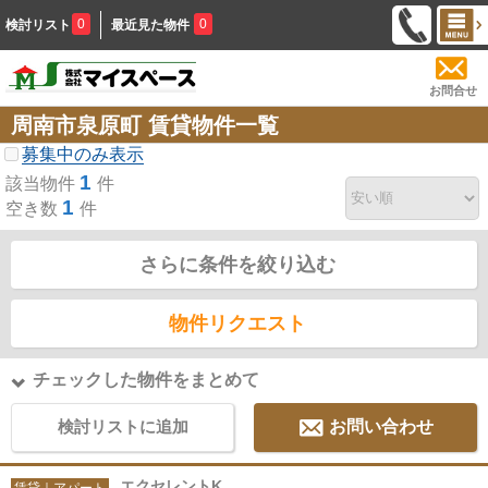
0
0
検討リスト
最近見た物件
お問合せ
周南市泉原町 賃貸物件一覧
募集中のみ表示
1
該当物件
件
1
空き数
件
さらに条件を絞り込む
物件リクエスト
チェックした物件をまとめて
検討リストに追加
お問い合わせ
エクセレントK
賃貸｜アパート