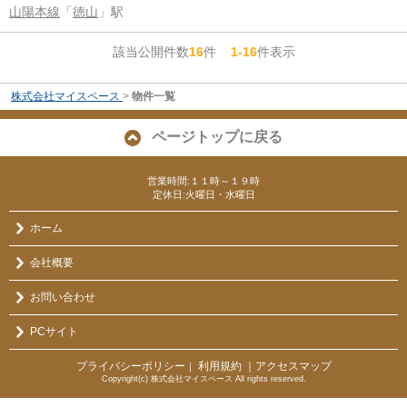
山陽本線
「
徳山
」駅
該当公開件数
16
件
1-16
件表示
株式会社マイスペース
>
物件一覧
ページトップに戻る
営業時間:１１時～１９時
定休日:火曜日・水曜日
ホーム
会社概要
お問い合わせ
PCサイト
プライバシーポリシー
利用規約
｜アクセスマップ
｜
Copyright(c) 株式会社マイスペース All rights reserved.