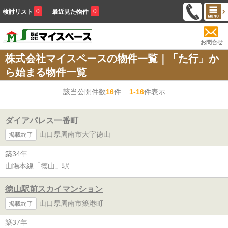
0
0
検討リスト
最近見た物件
お問合せ
株式会社マイスペースの物件一覧｜「た行」か
ら始まる物件一覧
該当公開件数
16
件
1-16
件表示
ダイアパレス一番町
山口県周南市大字徳山
掲載終了
築34年
山陽本線
「
徳山
」駅
徳山駅前スカイマンション
山口県周南市築港町
掲載終了
築37年