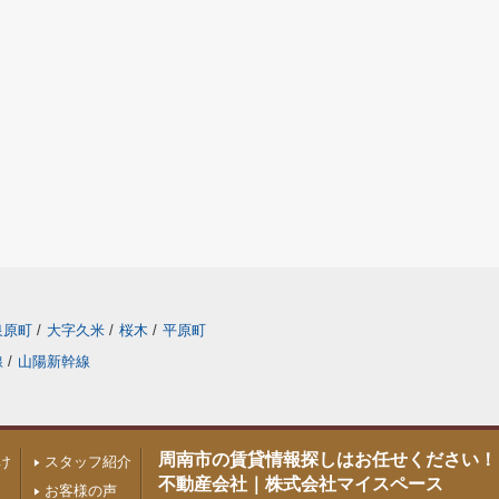
泉原町
/
大字久米
/
桜木
/
平原町
線
/
山陽新幹線
周南市の賃貸情報探しはお任せください！
け
スタッフ紹介
不動産会社｜株式会社マイスペース
お客様の声