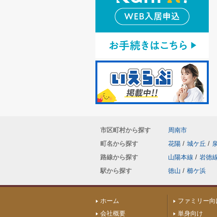
市区町村から探す
周南市
町名から探す
花陽
/
城ケ丘
/
路線から探す
山陽本線
/
岩徳
駅から探す
徳山
/
櫛ケ浜
ホーム
ファミリー向
会社概要
単身向け