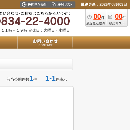
最終更新：2026年08月09日
00
00
件
件
最近見た物件
検討リスト
：１１時～１９時
定休日：火曜日・水曜日
1
1-1
該当公開件数
件
件表示