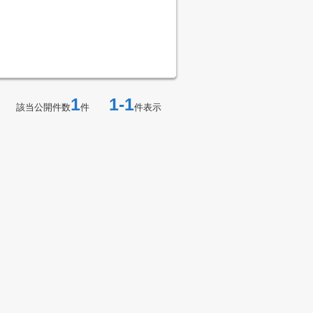
1
1-1
該当公開件数
件
件表示