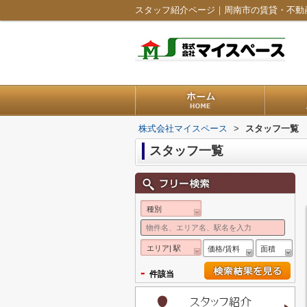
スタッフ紹介ページ｜周南市の賃貸・不動
株式会社マイスペース
>
スタッフ一覧
スタッフ一覧
種別
エリア| 駅
価格/賃料
面積
-
件該当