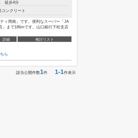
 徒歩4分
筋コンクリート
ティ周南」です。便利なスーパー「JA
店」まで186mです。山口銀行下松支店
詳細
検討リスト
ちら
1
1-1
該当公開件数
件
件表示