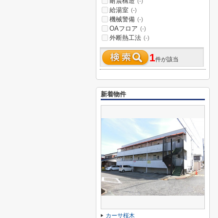
耐震構造
(-)
給湯室
(-)
機械警備
(-)
OAフロア
(-)
外断熱工法
(-)
1
件が該当
新着物件
カーサ桜木