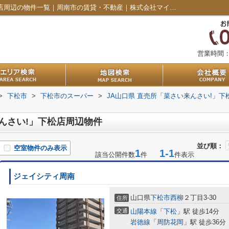
JA山口県 直売所「菜さい来んさい!」下松店周辺の物件一覧｜周南市の賃貸・不動産｜株式会社マイスペース
営業時間
>
下松市
>
下松市のスーパー
>
JA山口県 直売所「菜さい来んさい!」下
来んさい!」下松店周辺物件
並び順：
空室物件のみ表示
1
1-1
該当公開件数
件
件表示
ジェイシティ周南
山口県
下松市
西柳
２丁目3-30
住所
交通
山陽本線
「
下松
」駅 徒歩14分
岩徳線
「
周防花岡
」駅 徒歩36分