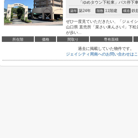
「ゆめタウン下松東」バス停下車
築24年
11階建
鉄
築年
階数
構造
ぜひ一度見ていただきたい、「ジェイシ
山口県 直売所「菜さい来んさい!」下松
が歩い...
所在階
価格
間取り
専有面積
過去に掲載していた物件です。
ジェイシティ周南へのお問い合わせはこ