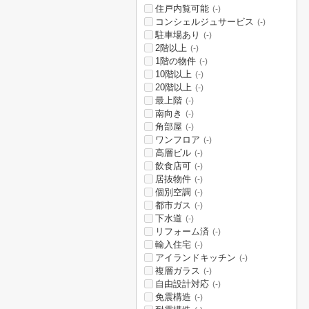
住戸内覧可能
(-)
コンシェルジュサービス
(-)
駐車場あり
(-)
2階以上
(-)
1階の物件
(-)
10階以上
(-)
20階以上
(-)
最上階
(-)
南向き
(-)
角部屋
(-)
ワンフロア
(-)
高層ビル
(-)
飲食店可
(-)
居抜物件
(-)
個別空調
(-)
都市ガス
(-)
下水道
(-)
リフォーム済
(-)
輸入住宅
(-)
アイランドキッチン
(-)
複層ガラス
(-)
自由設計対応
(-)
免震構造
(-)