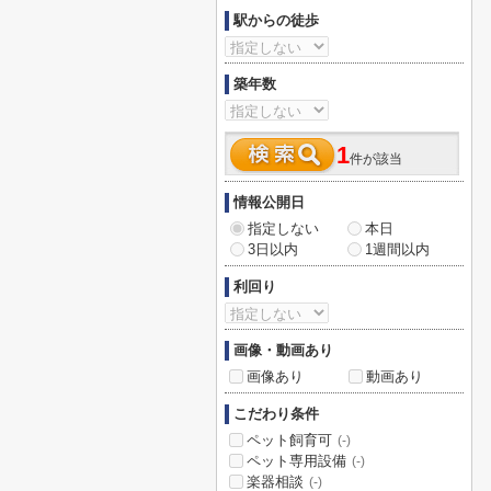
駅からの徒歩
築年数
1
件が該当
情報公開日
指定しない
本日
3日以内
1週間以内
利回り
画像・動画あり
画像あり
動画あり
こだわり条件
ペット飼育可
(-)
ペット専用設備
(-)
楽器相談
(-)