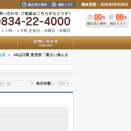
最終更新：2026年08月08日
00
00
件
件
最近見た物件
検討リスト
：１１時～１９時
定休日：火曜日・水曜日
松店
>
JA山口県 直売所「菜さい来んさ
表示件数：