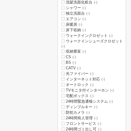
洗髪洗面化粧台
(-)
シャワー
(-)
独立洗面台
(-)
エアコン
(-)
床暖房
(-)
床下収納
(-)
ウォークインクロゼット
(-)
ウォークインシューズクロゼット
(-)
収納豊富
(-)
CS
(-)
BS
(-)
CATV
(-)
光ファイバー
(-)
インターネット対応
(-)
オートロック
(-)
TVモニタ付インターホン
(-)
宅配ボックス
(-)
24時間緊急通報システム
(-)
ディンプルキー
(-)
防犯カメラ
(-)
24時間有人管理
(-)
フロントサービス
(-)
24時間ゴミ出し可
(-)