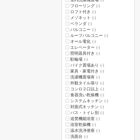
(-)
フローリング
(-)
ロフト付き
(-)
メゾネット
(-)
ベランダ
(-)
バルコニー
(-)
ルーフバルコニー
(-)
オール電化
(-)
エレベーター
(-)
照明器具付き
(-)
駐輪場
(-)
バイク置場あり
(-)
家具・家電付き
(-)
洗濯機置場有
(-)
外観タイル張り
(-)
コンロ２口以上
(-)
食器洗い乾燥機
(-)
システムキッチン
(-)
対面式キッチン
(-)
バス・トイレ別
(-)
追焚機能浴室
(-)
浴室乾燥機
(-)
温水洗浄便座
(-)
洗面台
(-)