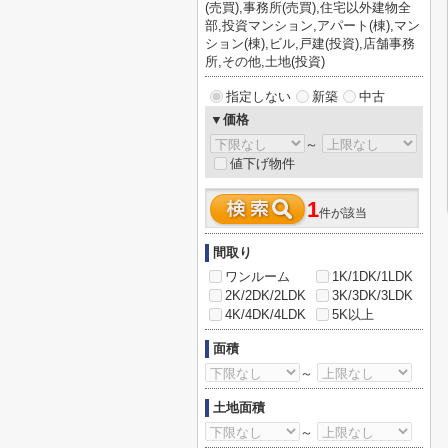
(売買),事務所(売買),住宅以外建物全
部,投資マンション,アパート(棟),マン
ション(棟),ビル,戸建(投資),店舗事務
所,その他,土地(投資)
指定しない
新築
中古
▼価格
～
値下げ物件
1
件が該当
間取り
ワンルーム
1K/1DK/1LDK
2K/2DK/2LDK
3K/3DK/3LDK
4K/4DK/4LDK
5K以上
面積
～
土地面積
～