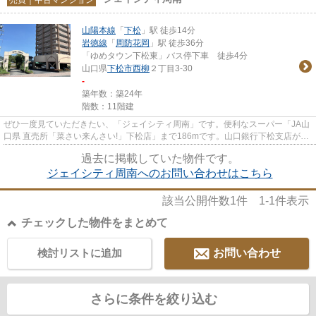
山陽本線
「
下松
」駅 徒歩14分
岩徳線
「
周防花岡
」駅 徒歩36分
「ゆめタウン下松東」バス停下車 徒歩4分
山口県
下松市
西柳
２丁目3-30
-
築年数：築24年
階数：11階建
ぜひ一度見ていただきたい、「ジェイシティ周南」です。便利なスーパー「JA山
口県 直売所「菜さい来んさい!」下松店」まで186mです。山口銀行下松支店が歩
いて416mのところにあります...
過去に掲載していた物件です。
ジェイシティ周南へのお問い合わせはこちら
該当公開件数
1
件
1-1
件表示
チェックした物件をまとめて
検討リストに追加
お問い合わせ
さらに条件を絞り込む