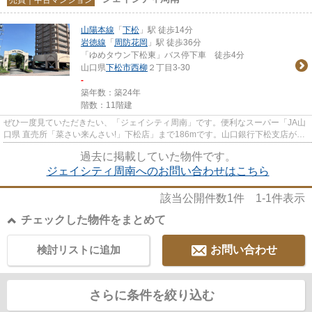
山陽本線
「
下松
」駅 徒歩14分
岩徳線
「
周防花岡
」駅 徒歩36分
「ゆめタウン下松東」バス停下車 徒歩4分
山口県
下松市
西柳
２丁目3-30
-
築年数：築24年
階数：11階建
ぜひ一度見ていただきたい、「ジェイシティ周南」です。便利なスーパー「JA山
口県 直売所「菜さい来んさい!」下松店」まで186mです。山口銀行下松支店が歩
いて416mのところにあります...
過去に掲載していた物件です。
ジェイシティ周南へのお問い合わせはこちら
該当公開件数
1
件
1-1
件表示
チェックした物件をまとめて
検討リストに追加
お問い合わせ
さらに条件を絞り込む