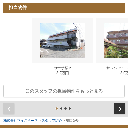
担当物件
カーサ桜木
サンシャイ
3.2万円
3.5
このスタッフの担当物件をもっと見る
前
株式会社マイスペース
>
スタッフ紹介
>
堀口公明