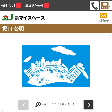
0
0
検討リスト
最近見た物件
お問合せ
堀口 公明
前
次
画像タップで拡大表示【
1
/1】