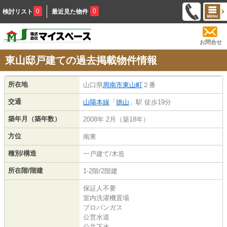
0
0
検討リスト
最近見た物件
お問合せ
東山邸戸建ての過去掲載物件情報
所在地
山口県
周南市
東山町
２番
交通
山陽本線
「
徳山
」駅 徒歩19分
築年月（築年数）
2008年 2月（築18年）
方位
南東
種別/構造
一戸建て/木造
所在階/階建
1-2階/2階建
保証人不要
室内洗濯機置場
プロパンガス
公営水道
公共下水