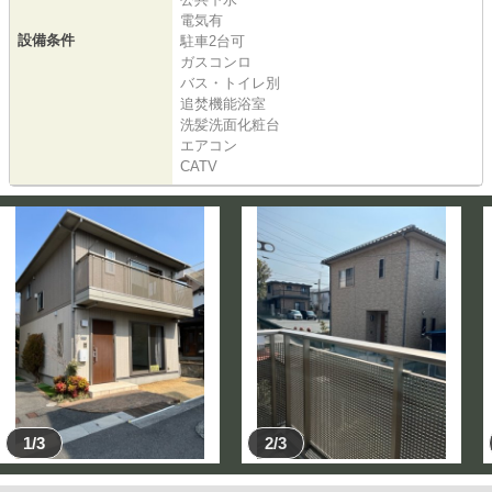
電気有
設備条件
駐車2台可
ガスコンロ
バス・トイレ別
追焚機能浴室
洗髪洗面化粧台
エアコン
CATV
1/3
2/3