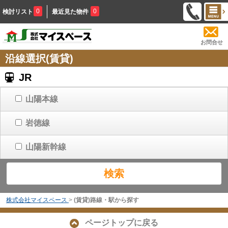
0
0
検討リスト
最近見た物件
お問合せ
沿線選択(賃貸)
JR
山陽本線
岩徳線
山陽新幹線
検索
株式会社マイスペース
>
(賃貸)路線・駅から探す
ページトップに戻る