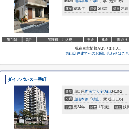
交通
山陽本線
「
徳山
」駅 徒歩19分
築18年
2階建
木造
築年
階数
構造
所在階
賃料
管理費・共益費
敷金
礼金
間取り
現在空室情報がありません。
東山邸戸建てへのお問い合わせはこち
ダイアパレス一番町
山口県
周南市
大字徳山
3410-2
住所
交通
山陽本線
「
徳山
」駅 徒歩13分
築34年
12階建
鉄
築年
階数
構造