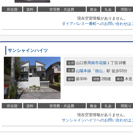
所在階
賃料
管理費・共益費
敷金
礼金
間取り
現在空室情報がありません。
ダイアパレス一番町へのお問い合わせは
サンシャインハイツ
山口県
周南市
花陽
１丁目18番
住所
交通
山陽本線
「
徳山
」駅 徒歩53分
築30年
2階建
木造
築年
階数
構造
所在階
賃料
管理費・共益費
敷金
礼金
間取り
現在空室情報がありません。
サンシャインハイツへのお問い合わせは