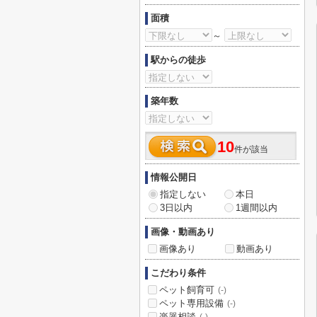
面積
～
駅からの徒歩
築年数
10
件が該当
情報公開日
指定しない
本日
3日以内
1週間以内
画像・動画あり
画像あり
動画あり
こだわり条件
ペット飼育可
(-)
ペット専用設備
(-)
楽器相談