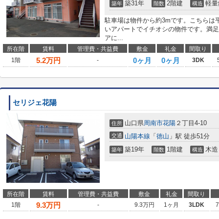
築31年
2階建
軽量
築年
階数
構造
駐車場は物件から約3mです。こちらは
いアパートでイチオシの物件です。満足
アに...
所在階
賃料
管理費・共益費
敷金
礼金
間取り
5.2
万円
0ヶ月
0ヶ月
1階
-
3DK
セリジェ花陽
山口県
周南市
花陽
２丁目4-10
住所
交通
山陽本線
「
徳山
」駅 徒歩51分
築19年
1階建
木造
築年
階数
構造
所在階
賃料
管理費・共益費
敷金
礼金
間取り
9.3
万円
1階
-
9.3万円
1ヶ月
3LDK