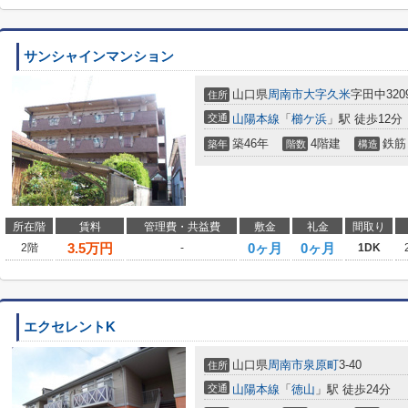
サンシャインマンション
山口県
周南市
大字久米
字田中320
住所
交通
山陽本線
「
櫛ケ浜
」駅 徒歩12分
築46年
4階建
鉄筋
築年
階数
構造
所在階
賃料
管理費・共益費
敷金
礼金
間取り
3.5
万円
0ヶ月
0ヶ月
2階
-
1DK
エクセレントK
山口県
周南市
泉原町
3-40
住所
交通
山陽本線
「
徳山
」駅 徒歩24分