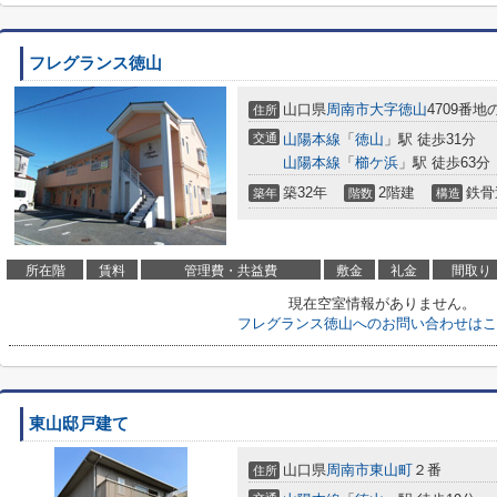
フレグランス徳山
山口県
周南市
大字徳山
4709番地
住所
交通
山陽本線
「
徳山
」駅 徒歩31分
山陽本線
「
櫛ケ浜
」駅 徒歩63分
築32年
2階建
鉄骨
築年
階数
構造
所在階
賃料
管理費・共益費
敷金
礼金
間取り
現在空室情報がありません。
フレグランス徳山へのお問い合わせはこ
東山邸戸建て
山口県
周南市
東山町
２番
住所