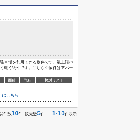
駐車場を利用できる物件です。最上階の
く乾く物件です。こちらの物件はアパー
面積
詳細
検討リスト
せはこちら
10
5
1-10
開件数
件 販売数
件
件表示