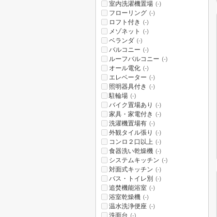
室内洗濯機置場
(-)
フローリング
(-)
ロフト付き
(-)
メゾネット
(-)
ベランダ
(-)
バルコニー
(-)
ルーフバルコニー
(-)
オール電化
(-)
エレベーター
(-)
照明器具付き
(-)
駐輪場
(-)
バイク置場あり
(-)
家具・家電付き
(-)
洗濯機置場有
(-)
外観タイル張り
(-)
コンロ２口以上
(-)
食器洗い乾燥機
(-)
システムキッチン
(-)
対面式キッチン
(-)
バス・トイレ別
(-)
追焚機能浴室
(-)
浴室乾燥機
(-)
温水洗浄便座
(-)
洗面台
(-)