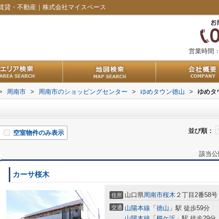
賃貸・不動産｜株式会社マイスペース
営業時間
>
周南市
>
周南市のショッピングセンター
>
ゆめタウン徳山
>
ゆめタ
並び順：
空室物件のみ表示
該当公
カーサ桜木
山口県
周南市
桜木
２丁目2番58号
住所
交通
山陽本線
「
徳山
」駅 徒歩59分
山陽本線
「
櫛ケ浜
」駅 徒歩29分