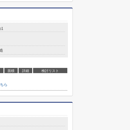
の1
造
面積
詳細
検討リスト
ちら