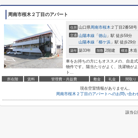
周南市桜木２丁目のアパート
山口県
周南市
桜木
２丁目2番58号
住所
交通
山陽本線
「
徳山
」駅 徒歩59分
山陽本線
「
櫛ケ浜
」駅 徒歩29分
築33年
2階建
木造
築年
階数
構造
車をお持ちの方にもオススメの、自走式
物件です。陽当たりがよく、洗濯物がよ
ト...
所在階
賃料
管理費・共益費
敷金
礼金
間取り
現在空室情報がありません。
周南市桜木２丁目のアパートへのお問い合わ
該当公