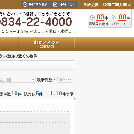
最終更新：2026年08月08日
00
00
件
件
最近見た物件
検討リスト
：１１時～１９時
定休日：火曜日・水曜日
ウン徳山の近くの物件
表示件数：
10
5
1-10
開件数
件 販売数
件
件表示