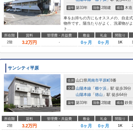
築33年
2階建
木造
築年
階数
構造
車をお持ちの方にもオススメの、自走式
物件です。陽当たりがよく、洗濯物がよ
ト...
所在階
賃料
管理費・共益費
敷金
礼金
間取り
3.2
万円
0ヶ月
0ヶ月
2階
-
1K
サンシティ平原
山口県
周南市
平原町
8番
住所
交通
山陽本線
「
櫛ケ浜
」駅 徒歩39分
山陽本線
「
徳山
」駅 徒歩64分
築33年
2階建
鉄骨
築年
階数
構造
所在階
賃料
管理費・共益費
敷金
礼金
間取り
3.2
万円
0ヶ月
0ヶ月
2階
-
1K