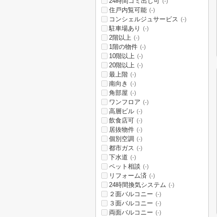
24時間ゴミ出し可
(-)
住戸内覧可能
(-)
コンシェルジュサービス
(-)
駐車場あり
(-)
2階以上
(-)
1階の物件
(-)
10階以上
(-)
20階以上
(-)
最上階
(-)
南向き
(-)
角部屋
(-)
ワンフロア
(-)
高層ビル
(-)
飲食店可
(-)
居抜物件
(-)
個別空調
(-)
都市ガス
(-)
下水道
(-)
ペット相談
(-)
リフォーム済
(-)
24時間換気システム
(-)
２面バルコニー
(-)
３面バルコニー
(-)
両面バルコニー
(-)