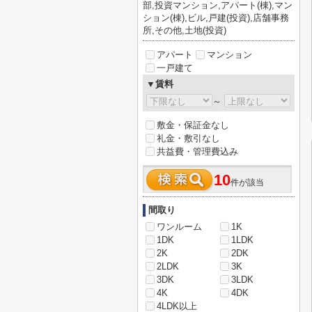
部,投資マンション,アパート(棟),マン
ション(棟),ビル,戸建(投資),店舗事務
所,その他,土地(投資)
アパート
マンション
一戸建て
▼賃料
～
敷金・保証金なし
礼金・敷引なし
共益費・管理費込み
10
件が該当
間取り
ワンルーム
1K
1DK
1LDK
2K
2DK
2LDK
3K
3DK
3LDK
4K
4DK
4LDK以上