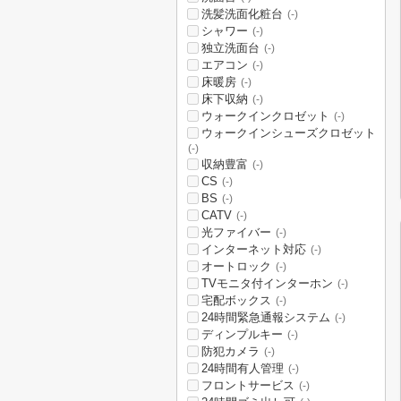
洗髪洗面化粧台
(-)
シャワー
(-)
独立洗面台
(-)
エアコン
(-)
床暖房
(-)
床下収納
(-)
ウォークインクロゼット
(-)
ウォークインシューズクロゼット
(-)
収納豊富
(-)
CS
(-)
BS
(-)
CATV
(-)
光ファイバー
(-)
インターネット対応
(-)
オートロック
(-)
TVモニタ付インターホン
(-)
宅配ボックス
(-)
24時間緊急通報システム
(-)
ディンプルキー
(-)
防犯カメラ
(-)
24時間有人管理
(-)
フロントサービス
(-)