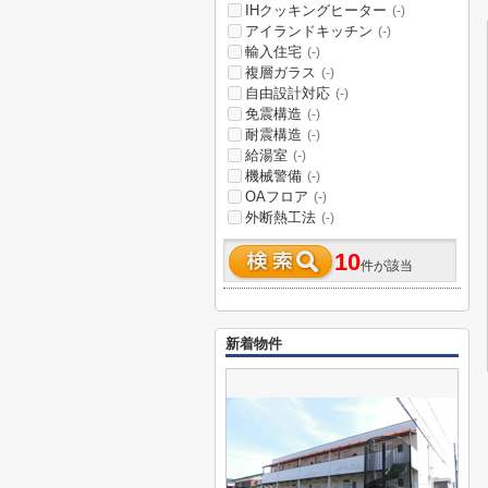
IHクッキングヒーター
(-)
アイランドキッチン
(-)
輸入住宅
(-)
複層ガラス
(-)
自由設計対応
(-)
免震構造
(-)
耐震構造
(-)
給湯室
(-)
機械警備
(-)
OAフロア
(-)
外断熱工法
(-)
10
件が該当
新着物件