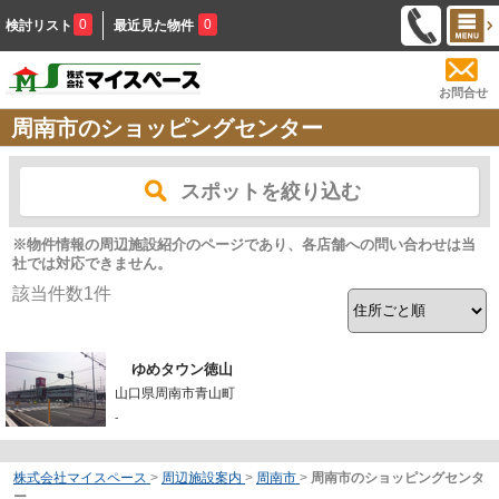
0
0
検討リスト
最近見た物件
お問合せ
周南市のショッピングセンター
スポットを絞り込む
※物件情報の周辺施設紹介のページであり、各店舗への問い合わせは当
社では対応できません。
該当件数
1
件
ゆめタウン徳山
山口県周南市青山町
-
株式会社マイスペース
>
周辺施設案内
>
周南市
>
周南市のショッピングセンタ
ー