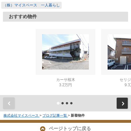
（株）マイスペース 一人暮らし
おすすめ物件
カーサ桜木
セリジ
3.2万円
9.
株式会社マイスペース
>
ブログ記事一覧
>
新着物件
ページトップに戻る