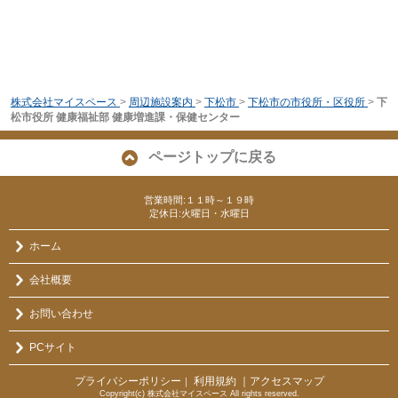
株式会社マイスペース
>
周辺施設案内
>
下松市
>
下松市の市役所・区役所
>
下
松市役所 健康福祉部 健康増進課・保健センター
ページトップに戻る
営業時間:１１時～１９時
定休日:火曜日・水曜日
ホーム
会社概要
お問い合わせ
PCサイト
プライバシーポリシー
利用規約
｜アクセスマップ
｜
Copyright(c) 株式会社マイスペース All rights reserved.