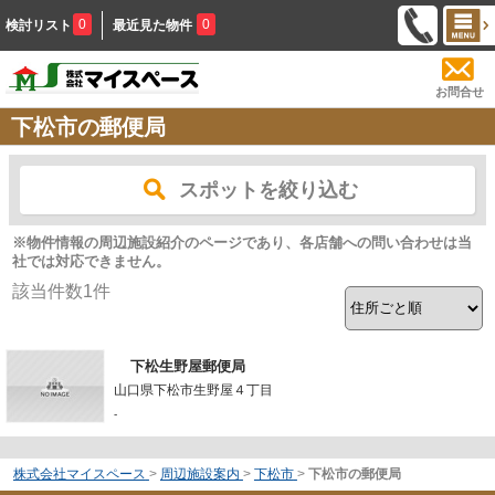
0
0
検討リスト
最近見た物件
お問合せ
下松市の郵便局
スポットを絞り込む
※物件情報の周辺施設紹介のページであり、各店舗への問い合わせは当
社では対応できません。
該当件数
1
件
下松生野屋郵便局
山口県下松市生野屋４丁目
-
株式会社マイスペース
>
周辺施設案内
>
下松市
>
下松市の郵便局