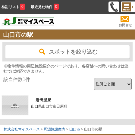
0
0
検討リスト
最近見た物件
お問合せ
山口市の駅
スポットを絞り込む
※物件情報の周辺施設紹介のページであり、各店舗への問い合わせは当
社では対応できません。
該当件数
1
件
湯田温泉
山口県山口市富田原町
-
株式会社マイスペース
>
周辺施設案内
>
山口市
>
山口市の駅