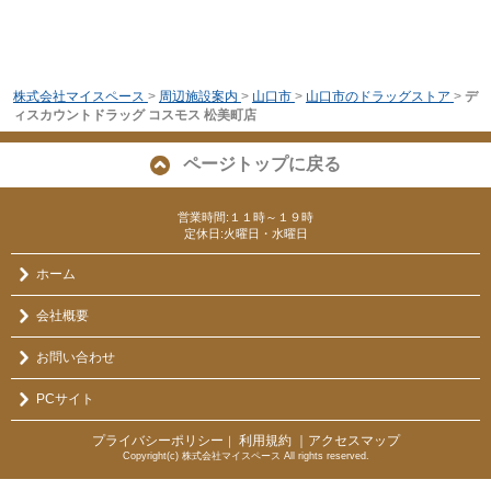
株式会社マイスペース
>
周辺施設案内
>
山口市
>
山口市のドラッグストア
>
デ
ィスカウントドラッグ コスモス 松美町店
ページトップに戻る
営業時間:１１時～１９時
定休日:火曜日・水曜日
ホーム
会社概要
お問い合わせ
PCサイト
プライバシーポリシー
利用規約
｜アクセスマップ
｜
Copyright(c) 株式会社マイスペース All rights reserved.