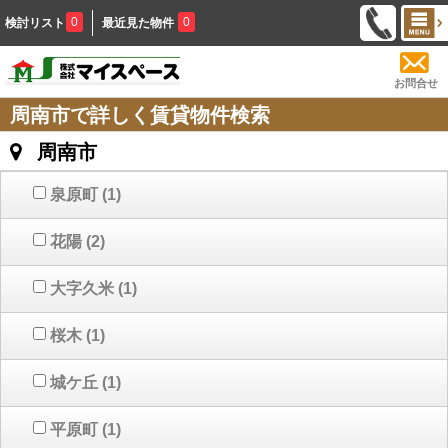
0
0
検討リスト
最近見た物件
お問合せ
周南市で詳しく賃貸物件検索
周南市
泉原町
(1)
花陽
(2)
大字久米
(1)
桜木
(1)
城ケ丘
(1)
平原町
(1)