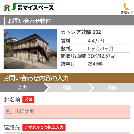
電話する
お問い合わせ物件
カトレア花陽 202
賃料
4.4万円
敷/礼
0ヶ月/0ヶ月
間取り/面積
3DK/42.57㎡
築年月
築46年
お問い合わせ内容の入力
入力
確認
送信
お名前
必須
連絡先
いずれか１つ以上入力